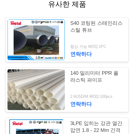
유사한 제품
연
락
S40 코팅된 스테인리스
스틸 튜브
주
세
협상 가능 MOQ:1PC
연락하다
요
140 밀리미터 PPR 플
소
라스틱 파이프
식
2.6USD/M MOQ:100pcs
연락하다
경
3LPE 입히는 강관 열간
우
압연 1.8 - 22 Mm 간격