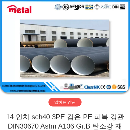
2019
-
2026
TOBO
STEEL
GROUP
CHINA.
All
집
Rights
Reserved.
제
품
우
리
입히는 강관
에
14 인치 sch40 3PE 검은 PE 피복 강관
대
DIN30670 Astm A106 Gr.B 탄소강 재