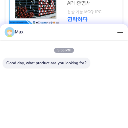
API 증명서
사
협상 가능 MOQ:1PC
연락하다
이
Max
트
모든
맵
5:56 PM
최고 이중 스테인리스
Good day, what product are you looking for?
PRIVACY
니켈 합금 관
관
POLICY
오스테나이트계 스테
입히는 강관
인리스 관
원활한 강철 파이프
저온 강관
티타늄 합금 관
알루미늄 합금 관