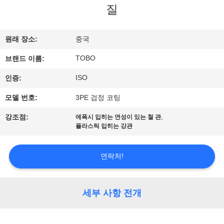
하
질
여
원래 장소:
중국
공
TOBO
브랜드 이름:
장
ISO
인증:
여
모델 번호:
3PE 검정 코팅
행
,
강조점:
에폭시 입히는 연성이 있는 철 관
플라스틱 입히는 강관
품
연락처!
질
관
세부 사항 전개
리