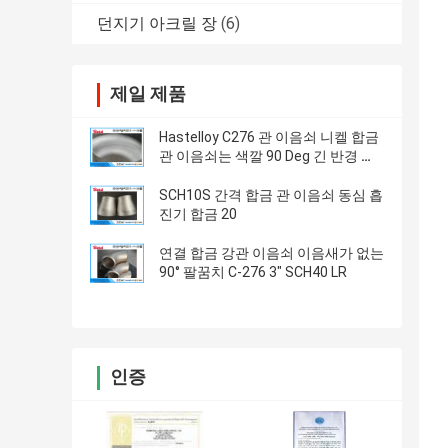
던지기 아크릴 장
(6)
제일 제품
Hastelloy C276 관 이음쇠 니켈 합금
관 이음쇠는 색깔 90 Deg 긴 반경 팔
꿈치 ASME B 16 9
SCH10S 간격 합금 관 이음쇠 동심 흡
진기 합금 20
연결 합금 강관 이음쇠 이음새가 없는
90° 팔꿈치 C-276 3" SCH40 LR
인증