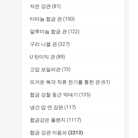
저온 강관
(81)
티타늄 합금 관
(150)
알루미늄 합금 관
(122)
구리 니켈 관
(327)
U 탄미익 관
(89)
고압 보일러관
(73)
뜨거운 복각 직류 전기를 통한 관
(61)
합금 강철 둥근 막대기
(135)
냉간 압 연 강판
(117)
합금강은 플랜지
(1117)
합금 강관 이음쇠
(2213)