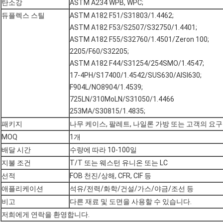
탄소강
ASTM A234 WPB, WPC;
듀플렉스 스틸
ASTM A182 F51/S31803/1.4462;
ASTM A182 F53/S2507/S32750/1.4401;
ASTM A182 F55/S32760/1.4501/Zeron 100;
2205/F60/S32205;
ASTM A182 F44/S31254/254SMO/1.4547;
17-4PH/S17400/1.4542/SUS630/AISI630;
F904L/NO8904/1.4539;
725LN/310MoLN/S31050/1.4466
253MA/S30815/1.4835;
패키지
나무 케이스, 팔레트, 나일론 가방 또는 고객의 요
MOQ
1개
배달 시간
수량에 따라 10-100일
지불 조건
T/T 또는 웨스턴 유니온 또는 LC
선적
FOB 천진/상해, CFR, CIF 등
애플리케이션
석유/전력/화학/건설/가스/야금/조선 등
비고
다른 재료 및 도면을 사용할 수 있습니다.
저희에게 연락을 환영합니다.