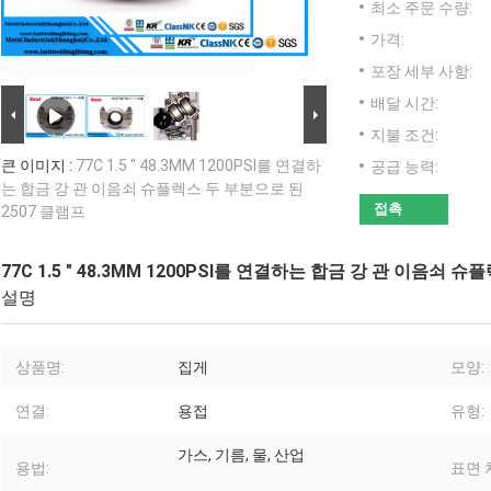
최소 주문 수량:
가격:
포장 세부 사항:
배달 시간:
지불 조건:
큰 이미지 :
77C 1.5 " 48.3MM 1200PSI를 연결하
공급 능력:
는 합금 강 관 이음쇠 슈플렉스 두 부분으로 된
접촉
2507 클램프
77C 1.5 " 48.3MM 1200PSI를 연결하는 합금 강 관 이음쇠 
설명
상품명:
집게
모양:
연결:
용접
유형:
가스, 기름, 물, 산업
용법:
표면 