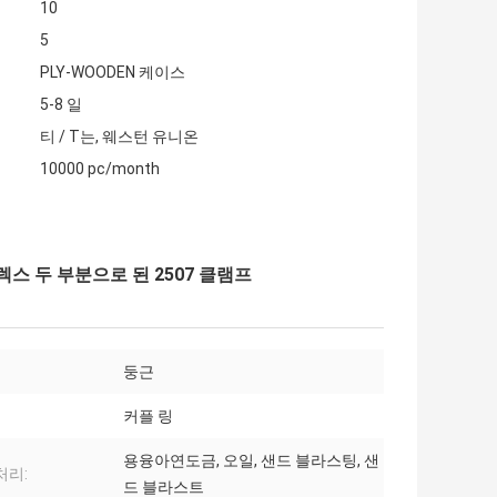
10
5
PLY-WOODEN 케이스
5-8 일
티 / T는, 웨스턴 유니온
10000 pc/month
슈플렉스 두 부분으로 된 2507 클램프
둥근
커플 링
용융아연도금, 오일, 샌드 블라스팅, 샌
처리:
드 블라스트