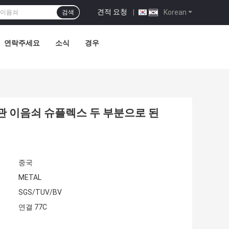
견적 요청
|
Korean
검색
연락주세요
소식
경우
금 강 관 이음쇠 슈플렉스 두 부분으로 된
중국
METAL
SGS/TUV/BV
연결 77C