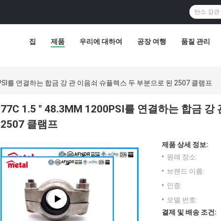
집
제품
우리에 대하여
공장 여행
품질 관리
 1200PSI를 연결하는 합금 강 관 이음쇠 슈플렉스 두 부분으로 된 2507 클램프
77C 1.5 " 48.3MM 1200PSI를 연결하는 합
2507 클램프
제품 상세 정보:
원래 장소:
브랜드 이름:
인증:
모델 번호:
결제 및 배송 조건: