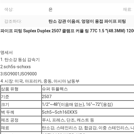
색상:
은
재료:
강조하다:
탄소 강관 이음쇠
,
엉덩이 용접 파이프 피팅
파이프 피팅 Suplex Duplex 2507 클램프 커플 링 77C 1.5 "(48.3MM) 120
명세서
1. 탄소강 동심 감속기
2.sch5s-schxxs
3.ISO9001,ISO9000
4. 시장: 미국, 아프리카, 중동, 아시아 남동부
상품 유형
슈퍼 듀플렉스
기준
2507
크기
1/2''~48''(이음매 없는), 16''~72''(용접)
벽 두께
Sch5~Sch160XXS
제조 공정
푸시, 프레스, 단조, 캐스트 등
재료
탄소강, 스테인리스 강, 합금강, 이중 스테인리스, 