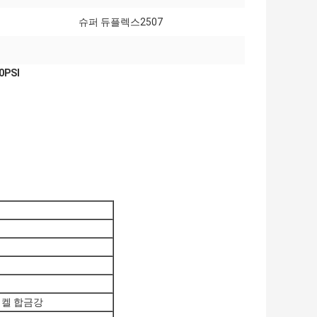
슈퍼 듀플렉스2507
0PSI
니켈 합금강