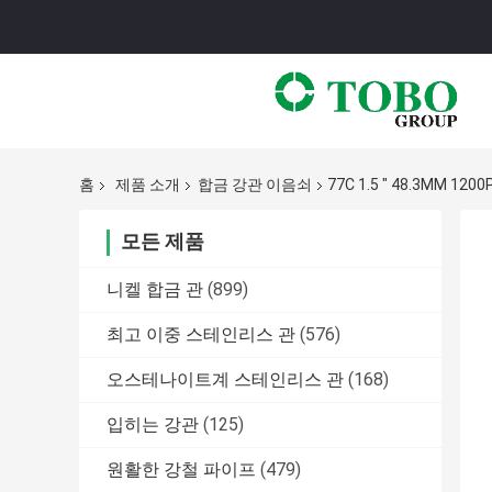
홈
제품 소개
합금 강관 이음쇠
77C 1.5 " 48.3MM
모든 제품
니켈 합금 관
(899)
최고 이중 스테인리스 관
(576)
오스테나이트계 스테인리스 관
(168)
입히는 강관
(125)
원활한 강철 파이프
(479)