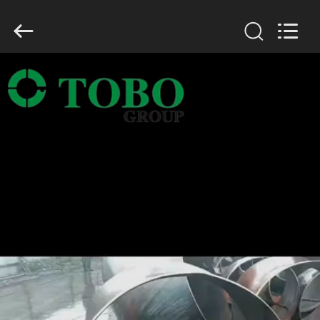
Copyright
©
2019
-
2026
TOBO
STEEL
GROUP
집
CHINA.
All
Rights
Reserved.
제
품
우
리
에
대