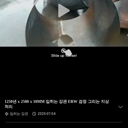
하
여
공
장
여
행
품
질
1250년 x 2500 x 10MM 입히는 강관 ERW 검정 그리는 지상
관
처리
입히는 강관
2025-07-04
리