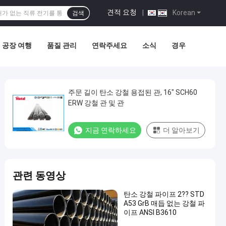
견적 요청
|
Korean
검색
공장 여행
품질 관리
연락주세요
소식
경우
주문 길이 탄소 강철 용접된 관, 16" SCH60
ERW 강철 관 및 관
지금 연락하세요
더 알아보기
관련 동영상
탄소 강철 파이프 2?? STD
A53 GrB 매듭 없는 강철 파
이프 ANSI B3610