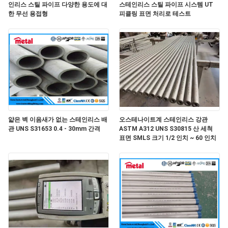
인리스 스틸 파이프 다양한 용도에 대
스테인리스 스틸 파이프 시스템 UT
한 무선 용접형
피클링 표면 처리로 테스트
연
락
주
세
요
얇은 벽 이음새가 없는 스테인리스 배
오스테나이트계 스테인리스 강관
관 UNS S31653 0.4 - 30mm 간격
ASTM A312 UNS S30815 산 세척
소
표면 SMLS 크기 1/2 인치 ~ 60 인치
식
경
우