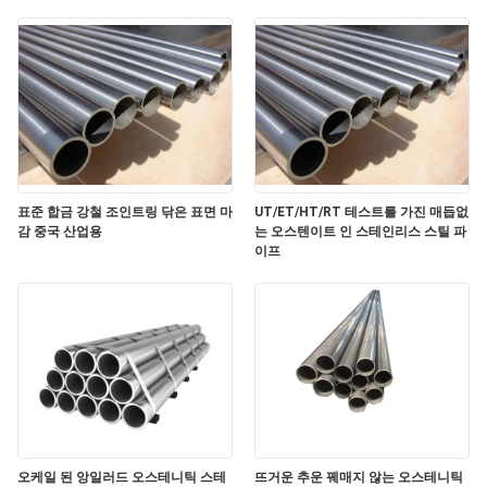
하
여
공
장
여
표준 합금 강철 조인트링 닦은 표면 마
UT/ET/HT/RT 테스트를 가진 매듭없
감 중국 산업용
는 오스텐이트 인 스테인리스 스틸 파
행
이프
품
질
관
리
오케일 된 앙일러드 오스테니틱 스테
뜨거운 추운 꿰매지 않는 오스테니틱