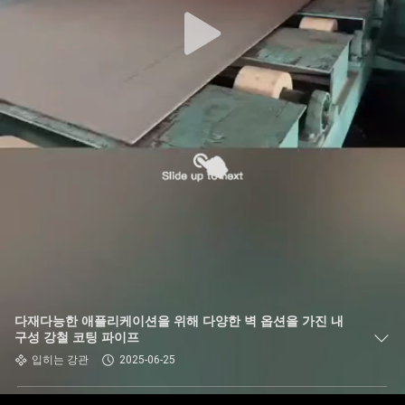
하
여
공
장
여
행
품
질
다재다능한 애플리케이션을 위해 다양한 벽 옵션을 가진 내
관
구성 강철 코팅 파이프
입히는 강관
2025-06-25
리