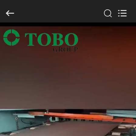
Copyright
©
2019
-
2026
TOBO
STEEL
GROUP
집
CHINA.
All
Rights
Reserved.
제
품
우
리
에
대