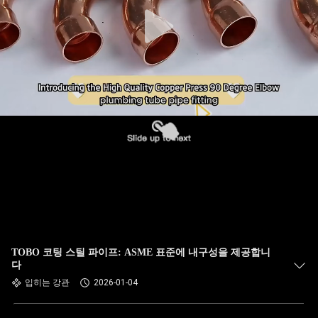
하
여
공
장
여
행
품
질
TOBO 코팅 스틸 파이프: ASME 표준에 내구성을 제공합니
관
다
입히는 강관
2026-01-04
리