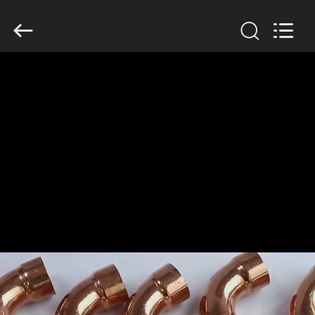
2019
-
2026
TOBO
STEEL
GROUP
CHINA.
All
집
Rights
Reserved.
제
품
우
리
에
대